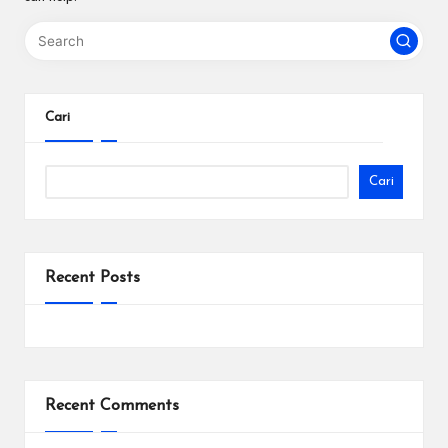
m
Cari
Cari
Recent Posts
Recent Comments