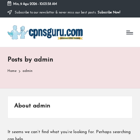
Min, 9 Agu 2026
-
10:03:58 AM
Subscribe to our newsletter & never miss our best posts.
Subscribe Now!
Skip
to
C
content
Sharing
Info
P
Tes
CPNS
N
Guru
Posts by admin
S
2026/2027
G
Home
admin
u
r
u.
About admin
c
o
It seems we can’t find what you’re looking for. Perhaps searching
can help.